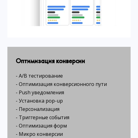
Оптимизация конверсии
- A/B тестирование
- Оптимизация конверсионного пути
- Push уведомления
- Установка pop-up
- Персонализация
- Триггерные события
- Оптимизация форм
- Микро конверсии